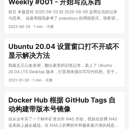
Weekly #001 - 开始写点东西
了。 《青蛇》(1993) 不合我的胃口。 《东邪西毒》 (1994) 影
也没有想到学了 Rust 之后用来作什么用，总之先学了再说吧。
这个 issue 的内容生成周报，然后自动提交 PR，最后我检查内
片的节奏很王家卫。看完的感受就是：爱要大声说出口。 最近
运动 本周跑步 1 次，累计 9.1 公里 本月累计跑步 21.3 公里 本
容没问题就可以发布了。 运动 本周跑步 1 次，累计 6.8 公里
前言 本篇是对 2025-06-23 到 2025-06-29 这周生活的记录
补的好几部老电影里都有张曼玉，她真的太有魅力了。 收藏 Go
年累计跑步 21.3 公里 本周发现 书籍 《Rust语言圣经》 影视
本周徒步 1 次 本月累计跑步 12.2 公里 本年累计跑步 12.2 公里
与思考。 这篇周报我参考了 pseudoyu 的周报形式，我希望可
kit A toolkit for microservices
《重返·狼群》 虽然影片有些地方看着刻意，也有主人公过度解
没错，上面的数据也是 GitHub Action 通过 Strava API 自动统
以跟他一样用文字记录自己的生活。 微信公众号 我有一个建立
2025-06-29
· 1 min · 卡斯
读和自我感动的部分，但人与狼的羁绊是真实存在的。 播客 面
计的。 周日去西湖群山徒步了，还挺开心的😆 本周发现 书籍
了超过 10 年的个人博客，但博文不过寥寥十多篇，而且停更已
基 | E134.跑外卖：在加速的时间里，在算法和现实夹缝中逆行
《欢乐英雄》 似乎是古龙在豆瓣评分最高的作品。非传统意义
久。我也早在 2018 年就注册了公众号，但未曾发出一篇文
文化有限 | Vol.314 冬日特辑：没有坏天气，只有不同种类的阳
上的武侠小说，有点无厘头，有点欢笑，有点装逼。看的时候
章。现在我想重新捡起这个号，争取每周都能写点什么，同步
Ubuntu 20.04 设置窗口打不开或不
光和雪 收藏 文颜 Markdown 转微信公众号排版助手，有
不要太较真，开心就好。 影视 《无耻混蛋》 《虎口脱险》之后
发在博客和公众号上。不出意外的话，这篇会是这个号的第一
显示解决方法
Win/Mac/CLI 客户端，甚至有个 MCP 版 日本語自習資料
的另一部豆瓣Top250里的二战片，说实话同样不太合我的胃
篇文章。 我曾幻想自己成为一个有旺盛表达欲的人，但事实并
goforj/godump 可读性更好的 Go 数据结构打印工具
口，可能是文化背景不同。 《人之初》 下饭看的，剧本不行，
非如此，我的表达欲通常在打开编辑框的时候就已经所剩无
我最近又心血来潮，翻出家里的旧笔记本，装上了 Ubuntu
Wolfcha（猹杀） 除了你自己，其他所有角色都由 AI 扮演的狼
年轻演员的演技也相当尴尬，不推荐。 收藏 VidBee 视频下载
几。我觉得想要改变别无他法，只能强迫自己多写一点。 运动
20.04 LTS Desktop 版本，打算用来偶尔写写代码用。至于为
人杀。太好了，解决了本社恐玩狼人杀最大的心理障碍。 文章
器 Tadoku 免费日语入门读物 适合像我一样刚学完日语五十音
本周我尝试了 3 次爬楼梯运动。出乎意料，在边爬边听播客的
什么选Ubuntu 是因为我觉得选择个最不折腾。事实证明我错
2021-01-30
· 1 min · 卡斯
生来取代Docker、JS，谷歌力推，这项技术发布7年后，现状
的初学者
情况下，这项运动并没有我想象中的那么无聊。我过去的锻炼
了，我不应该信任任何 Linux Desktop 发行版。我刚装完系
如何？ 经常看到 WebAssembly 这个词，却从没有了解过具体
都是以跑步为主，但是最近重新开始上班之后，工作和通勤使
统，然后一通 apt update 和 apt upgrade，再 reboot 一下。
是什么技术，这篇文章算是很好的科普了。 Golang后台服务性
我不能很好地挤出时间来坚持跑步，而且夏天跑步高温和防晒
然后我就发现一个蛋疼的问题，设置窗口打不开了，确切的说
Docker Hub 根据 GitHub Tags 自
能优化，实用Tips梳理大全 Go GC 原理及性能优化。 大牛书单
是大难题。经过这周的尝试，我发现爬楼非常经济，走出家门
是不显示了。然后就 Google 一通搜，发现碰到这问题的人还真
| Rust 好书推荐 鹅厂程序员推荐的 Rust 书单。 Thoughts on
可以马上开始，中途如果有需要的话甚至可以回家补水。除此
动构建带版本号镜像
不少，从 Ubuntu 17 时代就有人碰到了。解决方法说啥的都
Go vs. Rust vs. Zig 简单比较了这三种语言，恰好我对这三种
之外，对我来说爬楼还有个优势，就是可以比较容易得把心率
有：什么 reinstall gnome-control-center，甚至有让人重装系
语言都有兴趣。此刻，我在靠 Go 混饭，正开始学 Rust，以后
自从去年买了一个蜗牛矿渣当作 NAS 开始，我就在折腾 NAS
保持在有氧区间，能达到比较好的锻炼效果。 在接近中断了一
统解决问题的，简直离谱。功夫不负有心人，我总算找到了正
可能会学 Zig。
这条路上越走越远。在 NAS上折腾软件和服务最方便的就是通
个月的跑步之后，爬楼似乎让我找回了运动的快乐，让我重新
确的解决方法，现在记录下来，希望下一个碰到这个问题的可