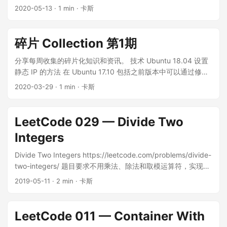
过 docker 部署。所以能找到 docker 镜像的软件，我绝对不会
找回了一点对身体的掌控感。 小游戏开发 从上周开始，我尝试
2020-05-13
· 1 min · 卡斯
怜孩子能看到这篇文章。 症状 打开设置的时候，能看到侧边栏
自己折腾安装过程。当然有些时候没有办法找到现成的 docker
学习从头开发一款微信小游戏。客户端框架我选择的是 Cocos
上有设置图标，但是屏幕上看不到设置窗口。在设置图标上右
镜像，那就自己动手构建镜像。 众所周知，我们可以通过
Creator 当前最新的 3.8.6 版本。服务端框架选择几经波折。我
键点「所有窗口」，能看到设置窗口的预览。初步猜测，设置
Docker Hub 的自动化构建存放在 GitHub 上某个 branch 的代
在看了《TSRPC + Cocos，多人实时对战 So Easy！》 这篇文
碎片 Collection 第1期
是正常打开的，但是窗口显示到屏幕外面出去了，导致我们看
码。每当我们 git push 代码到 GitHub 就会触发一次 Docker
章之后非常惊喜，对 TSRPC 跃跃欲试。我在 TSRPC 的文档里
不到。 解决方法 左手按住Ctrl+F7，然后右手把鼠标向左拖
Hub 构建一个新版本。 但是我最近发现一个问题，就是每次构
分享每周收集的碎片化知识和资讯。 技术 Ubuntu 18.04 设置
看到这个框架支持云函数部署，我觉得微信小游戏的服务端用
动，记住这个时候不需要按鼠标上的任何键，然后你就会看到
建出来的镜像都是 latest 版本，没有留下历史版本的镜像，这
静态 IP 的方法 在 Ubuntu 17.10 包括之前版本中可以通过修改
云函数实现可以节省成本。但是经过我的简单尝试之后，我发
奇迹发生了：设置窗口被从屏幕右边拖出来了！ 看来问题真的
就很不方便。比如我新构建的镜像有问题，但是没办法立刻回
/etc/network/interfaces 设置静态 IP。但是在18.04 之后
现事情并不乐观。首先 TSRPC 的文档有点旧了，云函数部署的
2020-03-29
· 1 min · 卡斯
是窗口显示到屏幕的外面去了，我们现在把它拖回来了。但是
退到上一个版本的镜像，除非我把代码改回去再构建一次，这
Ubuntu 采用了新的 Netplan 程序管理网络配置，那么设置静
example 不论在阿里云还是腾讯云并没有立即成功。其次腾讯
问题并没有真正解决，当你下次再打开设置的时候，窗口依然
事儿听起来就很不科学。 当然 Docker Hub 也可以根据
态 IP 的方法就有些不同了。 sudo vim /etc/netplan/50-
云上云函数支持的 Node.js 版本只到 v18.15，拜托现在
显示在屏幕外面。 打开设置里面的「显示器」选项，你会看
GitHub 的特定 Tag 来自动构建镜像。难道我每次在 GitHub 创
cloud-init.yaml network: ethernets: enp0s3: #dhep4: true
Node.js 最新的 LTS 版本都到 v22.17 了好吧，这让我对云函数
LeetCode 029 — Divide Two
到，不知道在什么时候，「显示模式」这个选项被设置成了
建一个新的 Tag 都要在 Docker Hub 上创建一条新的构建规则
dhcp4: false addresses:[192.168.2.90/24] gateway4:
这个产品的发展非常没有信心。既然不选择云函数部署的话，
「加入显示器(Join Displays)」，现在把它改成「单显示器
Integers
吗？这事儿听起来也挺蠢的。 有没有办法当我在 GitHub 创建
192.168.2.1 nameservers: addresses:[8.8.8.8, 1.1.1.1]
那服务端的语言我便选择了自己最熟悉的 Go，部署大概率会选
(Single Display)」。然后一切就正常了。 参考
一个任意版本号的 Tag 的时候，Docker Hub 这边都自动根据
version: 2 sudo netplan apply 参考：Setting up your static
择微信云托管的方式。因为是休闲游戏，所以我选择了短连接
Divide Two Integers https://leetcode.com/problems/divide-
https://askubuntu.com/a/1111186
这个 Tag 的版本号，自动构建一个对应版本号的镜像呢？答案
IP address since Ubuntu 18.04 命令行代理设置 export
的方式实现通信。 目前小游戏完成了客户端玩法的大概流程，
two-integers/ 题目要求不用乘法、除法和取模运算符，实现整
当然是有的，Docker Hub 的自动构建规则支持表达式匹配
ALL_PROXY=socks5://127.0.0.1:1080 export
服务端完成了登陆接口，还没有实现前后端的对接。 Go Web
型除法运算。 既然不能用乘法和除法运算符，那么基本思路就
2019-05-11
· 2 min · 卡斯
Tag。 我们可以新增一条如下的自动构建规则： Source Type
ALL_PROXY=http://127.0.0.1:8118 unset ALL_PROXY nginx
后端框架选型 上面提到小游戏服务端语言我选择了 Go，框架我
是用减法来代替。不过如果用每次循环减一次被除数这种方
Source Docker Tag Tag /^v([0-9]+).([0-9]+).([0-9]+)$/ {\1}.
warn：a client request body is buffered to a temporary file
最终选择的是 go-nunu/nunu。严格来说 nunu 不是一个框架，
式，是肯定会超时的。所以要想办法加速运算。 Solution class
{\2}.{\3} 然后当我们在 GitHub 创建一个 v0.1.1 的 Tag 之后，
...
是一个 Go 应用脚手架，通过它可以快速搭建一个 Go 的应用的
Solution { public: int divide(int dividend, int divisor) { long
LeetCode 011 — Container With
Docker Hub 会自动构建一个版本号为 0.1.1 的镜像。 ...
项目结构。我在前司曾经使用过一年多的 go-zero 框架，但是
long quotient = 0; int flag = 1; auto dividend1 = (long