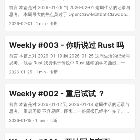
前言 本篇是对 2026-01-26 到 2026-02-01 这周生活的记录与
思考。 本周最大的热点莫过于 OpenClaw·Moltbot·Clawdbot
的火爆出圈。从国内到国外，社交媒体全被这几个关键词占
2026-02-01
· 1 min · 卡斯
领，让人避无可避。 我向来不是喜欢凑热闹的人，等这阵热潮
过去之后，我再考虑要不要部署一个试试。 LeetCode 突然开
始做 LeetCode 的原因是参与 yihong0618 在他的频道发布的
Weekly #003 - 你听说过 Rust 吗
每日一题😄 现在是 AI 纪元了，做不出来也不必自己死磕，发给
Gemini 让它给我提示思路，然后尝试自己实现，完了再把代码
前言 本篇是对 2026-01-19 到 2026-01-25 这周生活的记录与
发给它检查。 顺便吐槽一下，写 Rust 心智负担真的好大啊，
思考。 浅尝 Rust 我畏惧于传说中 Rust 陡峭的学习曲线，一直
我每次都是先写 Go，过了再翻译成 Rust…… 2085. 统计出现
没敢下手。这周无意中看到了《Rust语言圣经》 这本在线开源
2026-01-25
· 1 min · 卡斯
过一次的公共字符串 Rust 一血 53. 最大子数组和 733. 图像渲
书籍，那就择日不如撞日，索性尝试学一下。这本书真的挺不
染 运动 本周跑步 2 次，累计 12.6 公里 本月累计跑步 5.0 公里
错的，还有配套的习题，甚至习题支持在线编译。我稍微了解
本年累计跑步 33.9 公里 周日看了别府大分马拉松的直播，见
了一下 Rust 在内存管理方面的尝试，感觉挺有意思的。不同于
Weekly #002 - 重启试试 ？
证了最后 10 公里吉田祐也和黑田朝日的极限对决，真是太精彩
C++ 的手动管理和 Go 的 GC，Rust 通过所有权来管理内存，
了！我很期待黑田小队长在未来的几年时间里对大破杰的日本
简单来说就是一个值同时只能被一个变量所拥有，当所有者
前言 本篇是对 2026-01-12 到 2026-01-18 这周生活的记录与
马拉松纪录发起冲击。 本周发现 影视 《NANA》(2006) 一部
（变量）离开作用域范围时，这个值将被丢弃。因为这条规则
思考。 重启周报 不容易啊，距离上一份周报已经半年多了。我
我在2011年标记想看的片子，显然15年后的我已不是剧中的年
的存在，让我在学习的时候感觉到需要用一种全新的思维模式
发现周末很难抽出较长的时间打开电脑坐下来慢慢写一份周
2026-01-18
· 1 min · 卡斯
纪，但剧中人错综复杂的微妙情感确实让我印象深刻。 《爱乐
去写程序，这是我以前学习新语言的时候从未有过的体验。 目
报。现在我在 Gemini 的建议下正尝试一种新的方式来写周报。
之城》(2016) 不论是剧情还是美术都很喜欢。美术有一种油画
前这本书我只学了一半，也只刚学完了一些基本知识，还没学
简单来说就是每周在 Github 的博客仓库里新开一个 issue，然
的质感，我尤其喜欢夜间的灯光打在人物身上的效果，简直绝
到 Rust 中令人闻风丧胆的生命周期，希望我能坚持下去吧。我
后不定时地记录内容，到周日晚上， GitHub Action 自动读取